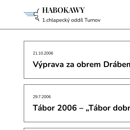
Skip
HABOKAWY
to
content
1.chlapecký oddíl Turnov
21.10.2006
Výprava za obrem Drábe
29.7.2006
Tábor 2006 – „Tábor dob