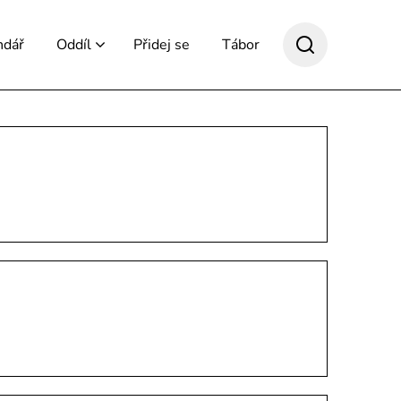
ndář
Oddíl
Přidej se
Tábor