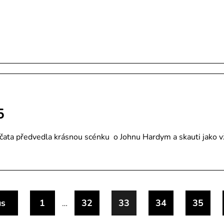
5
ata předvedla krásnou scénku o Johnu Hardym a skauti jako vžd
us
1
32
33
34
35
…