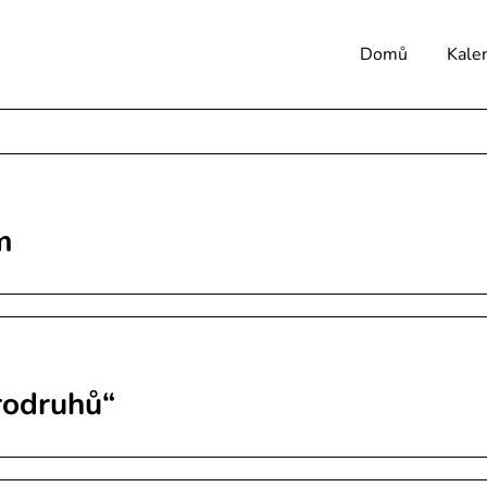
Domů
Kale
m
rodruhů“