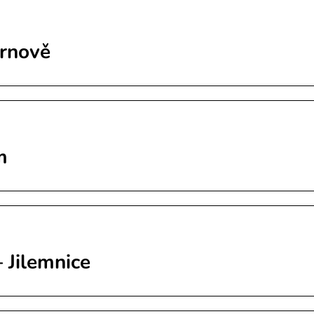
urnově
m
 Jilemnice